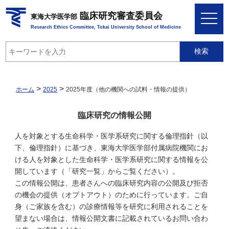
臨床研究審査委員会
toggle
東海大学医学部
navigation
Research Ethics Committee, Tokai University School of Medicine
検索
>
>
ホーム
2025
2025年度（他の機関への試料・情報の提供）
臨床研究の情報公開
人を対象とする生命科学・医学系研究に関する倫理指針（以
下、倫理指針）に基づき、東海大学医学部付属病院機関にお
ける人を対象とした生命科学・医学系研究に関する情報を公
開しています（「研究一覧」からご覧ください）。
この情報公開は、患者さんへの臨床研究内容の公開及び拒否
の機会の提供（オプトアウト）のために行っています。ご自
身（ご家族を含む）の診療情報等を研究に利用されることを
望まない場合は、情報公開文書に記載されているお問い合わ