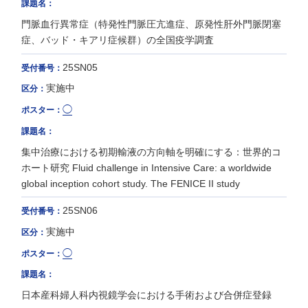
課題名：
門脈血行異常症（特発性門脈圧亢進症、原発性肝外門脈閉塞
症、バッド・キアリ症候群）の全国疫学調査
25SN05
受付番号：
実施中
区分：
◯
ポスター：
課題名：
集中治療における初期輸液の方向軸を明確にする：世界的コ
ホート研究 Fluid challenge in Intensive Care: a worldwide
global inception cohort study. The FENICE II study
25SN06
受付番号：
実施中
区分：
◯
ポスター：
課題名：
日本産科婦人科内視鏡学会における手術および合併症登録