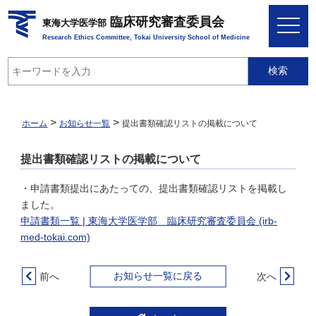
臨床研究審査委員会
toggle
東海大学医学部
navigation
Research Ethics Committee, Tokai University School of Medicine
検索
>
>
ホーム
お知らせ一覧
提出書類確認リストの掲載について
提出書類確認リストの掲載について
・申請書類提出にあたっての、提出書類確認リストを掲載し
ました。
申請書類一覧 | 東海大学医学部 臨床研究審査委員会 (irb-
med-tokai.com)
お知らせ一覧に戻る
前へ
次へ