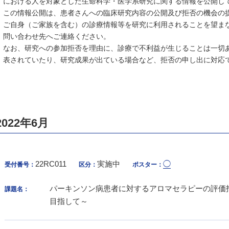
における人を対象とした生命科学・医学系研究に関する情報を公開し
この情報公開は、患者さんへの臨床研究内容の公開及び拒否の機会の
ご自身（ご家族を含む）の診療情報等を研究に利用されることを望ま
問い合わせ先へご連絡ください。
なお、研究への参加拒否を理由に、診療で不利益が生じることは一切
表されていたり、研究成果が出ている場合など、拒否の申し出に対応
2022年6月
22RC011
実施中
◯
受付番号：
区分：
ポスター：
パーキンソン病患者に対するアロマセラピーの評価
課題名：
目指して～