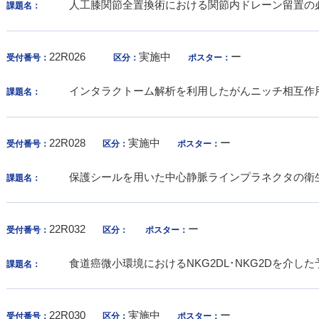
人工膝関節全置換術における関節内ドレーン留置の
課題名：
22R026
実施中
ー
受付番号：
区分：
ポスター：
インタラクトーム解析を利用したがんニッチ相互作
課題名：
22R028
実施中
ー
受付番号：
区分：
ポスター：
保護シールを用いた中心静脈ラインプラネクタの衛
課題名：
22R032
ー
受付番号：
区分：
ポスター：
食道癌微小環境におけるNKG2DL･NKG2Dを介し
課題名：
22R030
実施中
ー
受付番号：
区分：
ポスター：