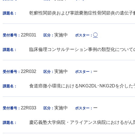
乾癬性関節炎および掌蹠嚢胞症性骨関節炎の遺伝子
課題名：
22R031
実施中
◯
受付番号：
区分：
ポスター：
臨床倫理コンサルテーション事例の類型化について
課題名：
22R032
実施中
ー
受付番号：
区分：
ポスター：
食道癌微小環境におけるNKG2DL･NKG2Dを介し
課題名：
22R033
実施中
ー
受付番号：
区分：
ポスター：
慶応義塾大学病院・アライアンス病院におけるがん
課題名：