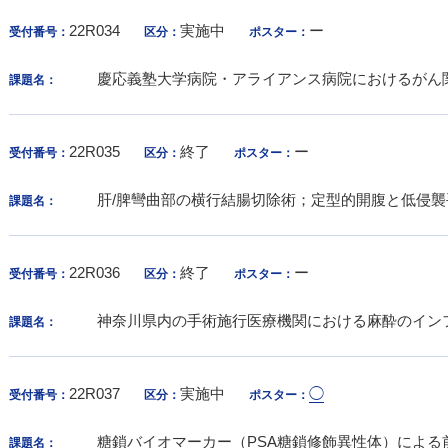
22R034
実施中
ー
受付番号：
区分：
ポスター：
慶応義塾大学病院・アライアンス病院におけるがん
課題名：
22R035
終了
ー
受付番号：
区分：
ポスター：
肝/脾彎曲部の横行結腸切除術；定型的開腹と低侵
課題名：
22R036
終了
ー
受付番号：
区分：
ポスター：
神奈川県内の手術施行医療機関における麻酔のイン
課題名：
22R037
実施中
◯
受付番号：
区分：
ポスター：
糖鎖バイオマーカー（PSA糖鎖修飾異性体）による
課題名：